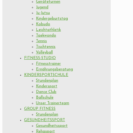
Geräteturnen
Jugend
Ju-Jutsu
Kindergeburtstag
Kobudo
Leichtathletik
Taekwondo
Tennis
Tischtennis
Volleyball
FITNESS-STUDIO
Fitnesstrainer
Ernährungsberatung
KINDERSPORTSCHULE
Stundenplan
Kindersport
Dance Club
Ballschule
Unser Trainerteam
GROUP FITNESS
Stundenplan
GESUNDHEITSSPORT
Gesundheitssport
Rehasport