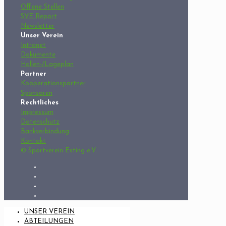
Offene Stellen
SVE Report
Newsletter
Unser Verein
Intranet
Dokumente
Hallen-/Lageplan
Partner
Kooperationspartner
Sponsoren
Rechtliches
Impressum
Datenschutz
Bankverbindung
Kontakt
© Sportverein Esting e.V.
UNSER VEREIN
ABTEILUNGEN