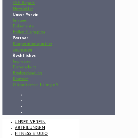
SVE Report
Newsletter
Unser Verein
Intranet
Dokumente
Hallen-/Lageplan
Partner
Kooperationspartner
Sponsoren
Rechtliches
Impressum
Datenschutz
Bankverbindung
Kontakt
© Sportverein Esting e.V.
UNSER VEREIN
ABTEILUNGEN
FITNESS-STUDIO