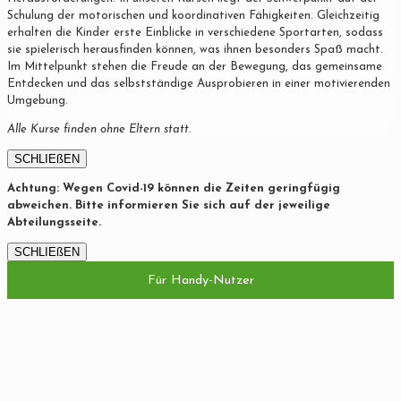
Schulung der motorischen und koordinativen Fähigkeiten. Gleichzeitig
erhalten die Kinder erste Einblicke in verschiedene Sportarten, sodass
sie spielerisch herausfinden können, was ihnen besonders Spaß macht.
Im Mittelpunkt stehen die Freude an der Bewegung, das gemeinsame
Entdecken und das selbstständige Ausprobieren in einer motivierenden
Umgebung.
Alle Kurse finden ohne Eltern statt.
SCHLIEßEN
Achtung: Wegen Covid-19 können die Zeiten geringfügig
abweichen. Bitte informieren Sie sich auf der jeweilige
Abteilungsseite.
SCHLIEßEN
Für Handy-Nutzer