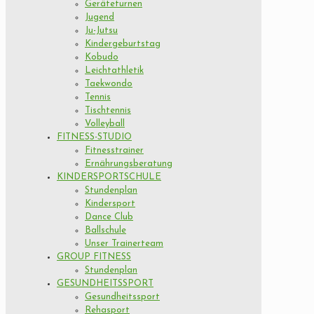
Geräteturnen
Jugend
Ju-Jutsu
Kindergeburtstag
Kobudo
Leichtathletik
Taekwondo
Tennis
Tischtennis
Volleyball
FITNESS-STUDIO
Fitnesstrainer
Ernährungsberatung
KINDERSPORTSCHULE
Stundenplan
Kindersport
Dance Club
Ballschule
Unser Trainerteam
GROUP FITNESS
Stundenplan
GESUNDHEITSSPORT
Gesundheitssport
Rehasport