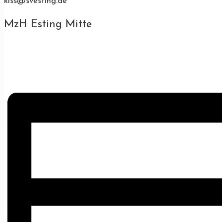
kiss@svesting.de
MzH Esting Mitte