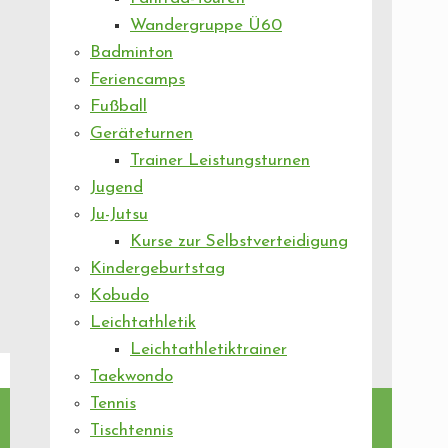
Wandergruppe Ü60
Badminton
Feriencamps
Fußball
Geräteturnen
Trainer Leistungsturnen
Jugend
Ju-Jutsu
Kurse zur Selbstverteidigung
Kindergeburtstag
Kobudo
Leichtathletik
Leichtathletiktrainer
Taekwondo
Tennis
Tischtennis