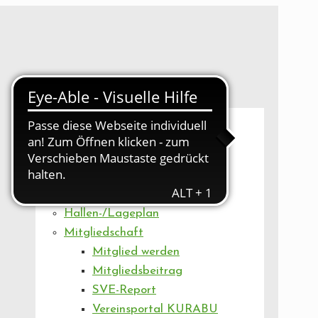
UNSER VEREIN
Mitgliederversammlung
Artikel
Vorstand
Geschäftsstelle
Vereinsentwicklung
Hallen-/Lageplan
Mitgliedschaft
Mitglied werden
Mitgliedsbeitrag
SVE-Report
Vereinsportal KURABU