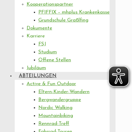
Kooperationspartner
PFIFFIX – mhplus Krankenkasse
Grundschule Graßlfing
Dokumente
Karriere
FSJ
Studium
Offene Stellen
Jubiläum
ABTEILUNGEN
Active & Fun Outdoor
Eltern-Kinder-Wandern
Bergwandergruppe
Nordic Walking
Mountainbiking
Rennrad-Treff
Fahrrad-Touren