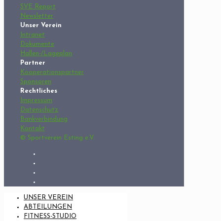
SVE Report
Newsletter
Unser Verein
Intranet
Dokumente
Hallen-/Lageplan
Partner
Kooperationspartner
Sponsoren
Rechtliches
Impressum
Datenschutz
Bankverbindung
Kontakt
© Sportverein Esting e.V.
UNSER VEREIN
ABTEILUNGEN
FITNESS-STUDIO