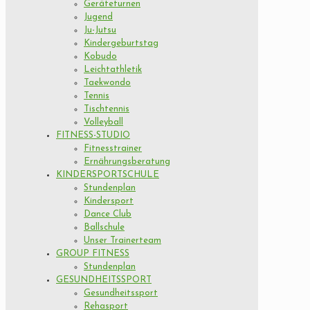
Geräteturnen
Jugend
Ju-Jutsu
Kindergeburtstag
Kobudo
Leichtathletik
Taekwondo
Tennis
Tischtennis
Volleyball
FITNESS-STUDIO
Fitnesstrainer
Ernährungsberatung
KINDERSPORTSCHULE
Stundenplan
Kindersport
Dance Club
Ballschule
Unser Trainerteam
GROUP FITNESS
Stundenplan
GESUNDHEITSSPORT
Gesundheitssport
Rehasport