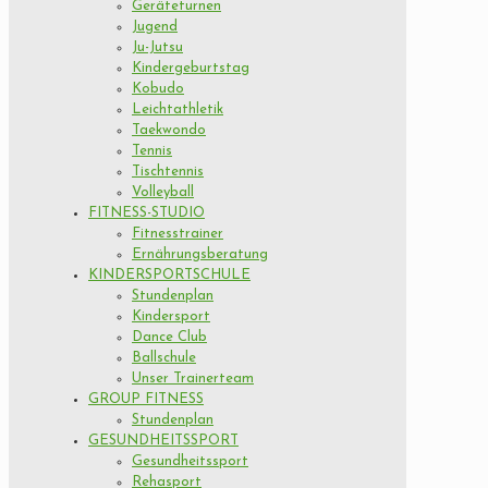
Geräteturnen
Jugend
Ju-Jutsu
Kindergeburtstag
Kobudo
Leichtathletik
Taekwondo
Tennis
Tischtennis
Volleyball
FITNESS-STUDIO
Fitnesstrainer
Ernährungsberatung
KINDERSPORTSCHULE
Stundenplan
Kindersport
Dance Club
Ballschule
Unser Trainerteam
GROUP FITNESS
Stundenplan
GESUNDHEITSSPORT
Gesundheitssport
Rehasport