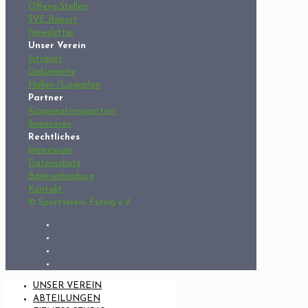
Offene Stellen
SVE Report
Newsletter
Unser Verein
Intranet
Dokumente
Hallen-/Lageplan
Partner
Kooperationspartner
Sponsoren
Rechtliches
Impressum
Datenschutz
Bankverbindung
Kontakt
© Sportverein Esting e.V.
UNSER VEREIN
ABTEILUNGEN