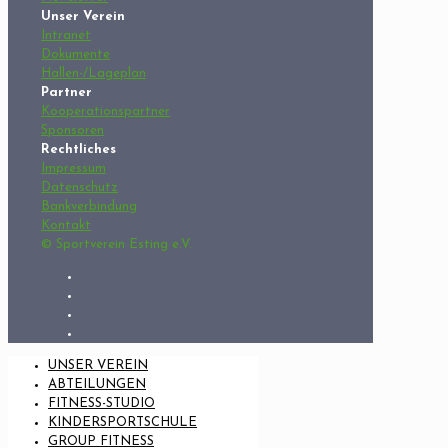
Unser Verein
Intranet
Dokumente
Hallen-/Lageplan
Partner
Kooperationspartner
Sponsoren
Rechtliches
Impressum
Datenschutz
Bankverbindung
Kontakt
© Sportverein Esting e.V.
UNSER VEREIN
ABTEILUNGEN
FITNESS-STUDIO
KINDERSPORTSCHULE
GROUP FITNESS