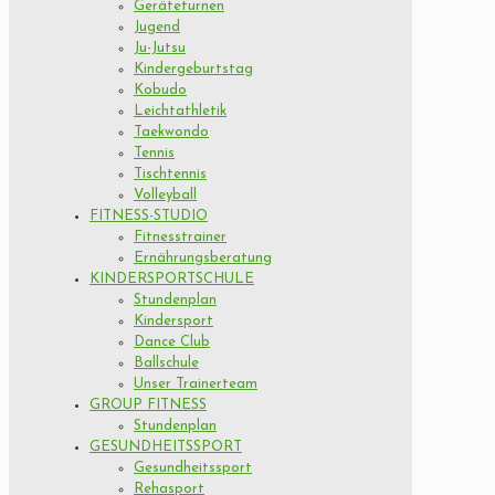
Geräteturnen
Jugend
Ju-Jutsu
Kindergeburtstag
Kobudo
Leichtathletik
Taekwondo
Tennis
Tischtennis
Volleyball
FITNESS-STUDIO
Fitnesstrainer
Ernährungsberatung
KINDERSPORTSCHULE
Stundenplan
Kindersport
Dance Club
Ballschule
Unser Trainerteam
GROUP FITNESS
Stundenplan
GESUNDHEITSSPORT
Gesundheitssport
Rehasport