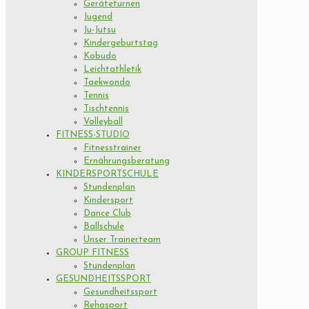
Geräteturnen
Jugend
Ju-Jutsu
Kindergeburtstag
Kobudo
Leichtathletik
Taekwondo
Tennis
Tischtennis
Volleyball
FITNESS-STUDIO
Fitnesstrainer
Ernährungsberatung
KINDERSPORTSCHULE
Stundenplan
Kindersport
Dance Club
Ballschule
Unser Trainerteam
GROUP FITNESS
Stundenplan
GESUNDHEITSSPORT
Gesundheitssport
Rehasport