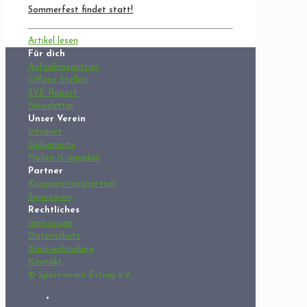
Sommerfest findet statt!
Artikel lesen
Für dich
Aufnahmeantrag
Offene Stellen
SVE Report
Newsletter
Unser Verein
Intranet
Dokumente
Hallen-/Lageplan
Partner
Kooperationspartner
Sponsoren
Rechtliches
Impressum
Datenschutz
Bankverbindung
Kontakt
© Sportverein Esting e.V.