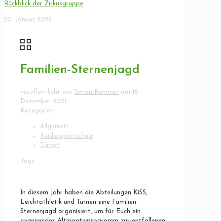
Rückblick der Zirkusgruppe
20. Januar 2022
Familien-Sternenjagd
veröffentlicht von
Simon Kemmer
am
16.
Dezember 2021
Kategorien
Allgemein
Kindersportschule
Turnen
Tags
In diesem Jahr haben die Abteilungen KiSS,
Leichtathletik und Turnen eine Familien-
Sternenjagd organisiert, um für Euch ein
spannendes Alternativprogramm zur entfallenen