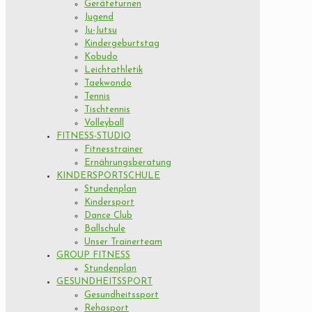
Geräteturnen
Jugend
Ju-Jutsu
Kindergeburtstag
Kobudo
Leichtathletik
Taekwondo
Tennis
Tischtennis
Volleyball
FITNESS-STUDIO
Fitnesstrainer
Ernährungsberatung
KINDERSPORTSCHULE
Stundenplan
Kindersport
Dance Club
Ballschule
Unser Trainerteam
GROUP FITNESS
Stundenplan
GESUNDHEITSSPORT
Gesundheitssport
Rehasport