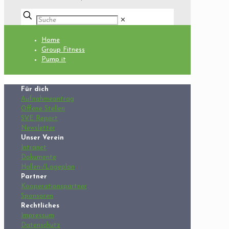
✕
Home
Group Fitness
Pump it
Für dich
Aufnahmeantrag
Offene Stellen
SVE Report
Newsletter
Unser Verein
Intranet
Dokumente
Hallen-/Lageplan
Partner
Kooperationspartner
Sponsoren
Rechtliches
Impressum
Datenschutz