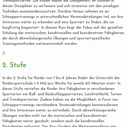
Trendsportarten. Die Kinder haben die Gelegenheit, ihr Können in
diesen Disziplinen zu verfeinern und sich intensiver mit den jeweiligen
Techniken auseinanderzusetzen. Darüber hinaus nehmen sie an
Schnuppertrainings in unterschiedlichen Vereinsabteilungen teil, um ihre
Interessen weiter zu erkunden und eine Sportart zu finden, die sie
langfristig begeistert. In diesem Kurs liegt der Fokus auf der gezielten
Schulung der motorischen, konditionellen und koordinativen Fähigkeiten,
die durch abwechslungsreiche Übungen und sportartspezifische
Trainingsmethoden weiterentwickelt werden.
✕
2. Stufe
In der 2. Stufe für Kinder von 7 bis 8 Jahren findet der Unterricht der
Kindersportschule 1–2 Mal pro Woche für jeweils 60 Minuten statt. In
dieser Stufe vertiefen die Kinder ihre Fähigkeiten in verschiedenen
Sportarten wie Ball- und Rückschlagsportarten, Leichtathletik, Turnen
und Trendsportarten. Zudem haben sie die Möglichkeit, in Form von
Schnuppertrainings verschiedene Vereinsabteilungen kennenzulernen
und ihre Interessen weiter zu entwickeln. Durch abwechslungsreiche
Übungen werden nicht nur die motorischen und koordinativen
Fähigkeiten weiter geschult, sondern auch die konditionellen
Fertigkeiten gefestigt. Der Kurs fördert die Weiterentwicklung von