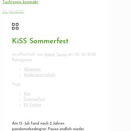
Tischtennis kompakt
24. Juli 2022
KiSS Sommerfest
veröffentlicht von
Jelena Tancic
am
22. Juli 2022
Kategorien
Allgemein
Kindersportschule
Tags
Kiss
Sommerfest
SV Esting
Am 15. Juli fand nach 2 Jahren
pandemiebedingter Pause endlich wieder