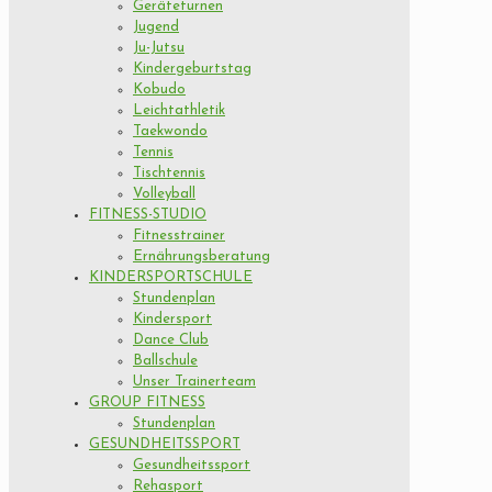
Geräteturnen
Jugend
Ju-Jutsu
Kindergeburtstag
Kobudo
Leichtathletik
Taekwondo
Tennis
Tischtennis
Volleyball
FITNESS-STUDIO
Fitnesstrainer
Ernährungsberatung
KINDERSPORTSCHULE
Stundenplan
Kindersport
Dance Club
Ballschule
Unser Trainerteam
GROUP FITNESS
Stundenplan
GESUNDHEITSSPORT
Gesundheitssport
Rehasport