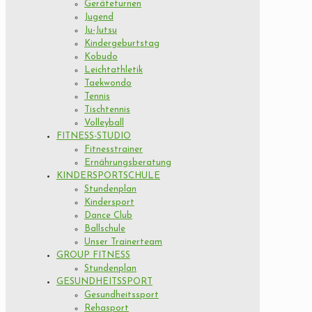
Geräteturnen
Jugend
Ju-Jutsu
Kindergeburtstag
Kobudo
Leichtathletik
Taekwondo
Tennis
Tischtennis
Volleyball
FITNESS-STUDIO
Fitnesstrainer
Ernährungsberatung
KINDERSPORTSCHULE
Stundenplan
Kindersport
Dance Club
Ballschule
Unser Trainerteam
GROUP FITNESS
Stundenplan
GESUNDHEITSSPORT
Gesundheitssport
Rehasport