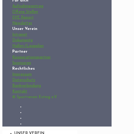
Für dich
Aufnahmeantrag
Offene Stellen
SVE Report
Newsletter
Unser Verein
Intranet
Dokumente
Hallen-/Lageplan
Partner
Kooperationspartner
Sponsoren
Rechtliches
Impressum
Datenschutz
Bankverbindung
Kontakt
© Sportverein Esting e.V.
UNSER VEREIN