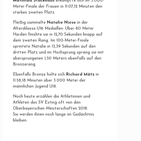
Mathilda Stockhaus
erkämpfte sich im 3.000-
Meter-Finale der Frauen in 11:07,12 Minuten den
starken zweiten Platz.
Fleißig sammelte
Natalie Niese
in der
Altersklasse U16 Medaillen: Über 80 Meter
Hürden finishte sie in 12,70 Sekunden knapp auf
dem zweiten Rang. Im 100-Meter-Finale
sprintete Natalie in 13,39 Sekunden auf den
dritten Platz und im Hochsprung sprang sie mit
übersprungenen 1,50 Metern ebenfalls auf den
Bronzerang.
Ebenfalls Bronze holte sich
Richard Mätz
in
11:58,18 Minuten über 3.000 Meter der
männlichen Jugend U18.
Noch heute erzählen die Athletinnen und
Athleten des SV Esting oft von den
Oberbayerischen Meisterschaften 2018.
Sie werden ihnen noch lange im Gedächtnis
bleiben.