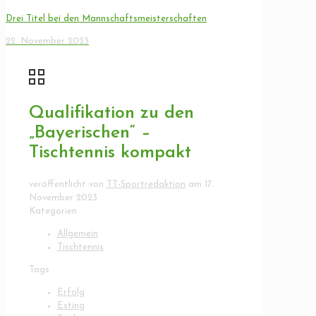
Drei Titel bei den Mannschaftsmeisterschaften
22. November 2023
Qualifikation zu den
„Bayerischen“ –
Tischtennis kompakt
veröffentlicht von
TT-Sportredaktion
am
17.
November 2023
Kategorien
Allgemein
Tischtennis
Tags
Erfolg
Esting