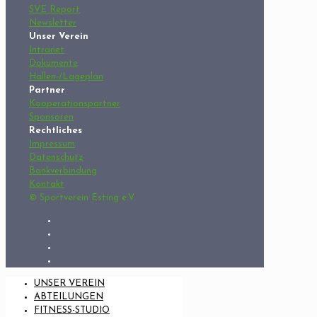
SVE Report
Newsletter
Unser Verein
Intranet
Dokumente
Hallen-/Lageplan
Partner
Kooperationspartner
Sponsoren
Rechtliches
Impressum
Datenschutz
Bankverbindung
Kontakt
© Sportverein Esting e.V.
UNSER VEREIN
ABTEILUNGEN
FITNESS-STUDIO