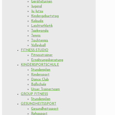
Geräteturnen
Jugend
Ju-Jutsu
Kindergeburtstag
Kobudo
Leichtathletik
Taekwondo
Tennis
Tischtennis
Volleyball
FITNESS-STUDIO
Fitnesstrainer
Ernährungsberatung
KINDERSPORTSCHULE
Stundenplan
Kindersport
Dance Club
Ballschule
Unser Trainerteam
GROUP FITNESS
Stundenplan
GESUNDHEITSSPORT
Gesundheitssport
Rehasport