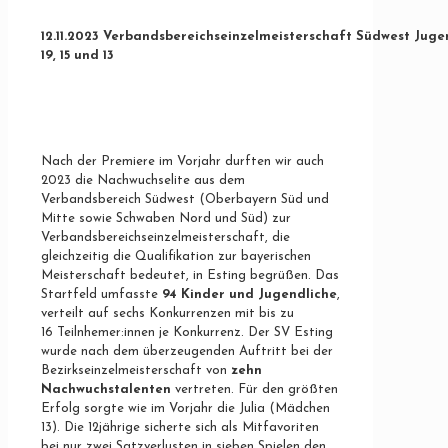
1
2
.11.202
3
Verbandsbereichseinzelmeisterschaft
Südwest
Juge
19, 15 und 13
Nach der Premiere im Vorjahr durften wir auch
2023 die Nachwuchselite aus dem
Verbandsbereich Südwest (Oberbayern Süd und
Mitte sowie Schwaben Nord und Süd) zur
Verbandsbereichseinzelmeisterschaft, die
gleichzeitig die Qualifikation zur bayerischen
Meisterschaft bedeutet, in Esting begrüßen. Das
Startfeld umfasste
94 Kinder und Jugendliche
,
verteilt auf sechs Konkurrenzen mit bis zu
16 Teilnhemer:innen je Konkurrenz. Der SV Esting
wurde nach dem überzeugenden Auftritt bei der
Bezirkseinzelmeisterschaft von
zehn
Nachwuchstalenten
vertreten. Für den größten
Erfolg sorgte wie im Vorjahr die Julia (Mädchen
13). Die 12jährige sicherte sich als Mitfavoriten
bei nur zwei Satzverlusten in sieben Spielen den