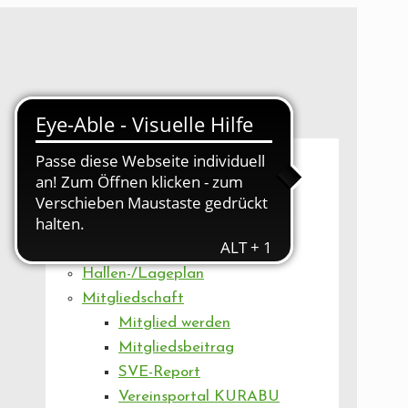
UNSER VEREIN
Mitgliederversammlung
Artikel
Vorstand
Geschäftsstelle
Vereinsentwicklung
Hallen-/Lageplan
Mitgliedschaft
Mitglied werden
Mitgliedsbeitrag
SVE-Report
Vereinsportal KURABU