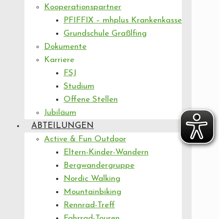
Kooperationspartner
PFIFFIX – mhplus Krankenkasse
Grundschule Graßlfing
Dokumente
Karriere
FSJ
Studium
Offene Stellen
Jubiläum
ABTEILUNGEN
Active & Fun Outdoor
Eltern-Kinder-Wandern
Bergwandergruppe
Nordic Walking
Mountainbiking
Rennrad-Treff
Fahrrad-Touren