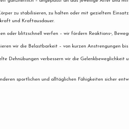
keit ganzheitlich – angepasst an das jeweilige Alter und mi
örper zu stabilisieren, zu halten oder mit gezieltem Einsat
vkraft und Kraftausdauer.
en oder blitzschnell werfen – wir fördern Reaktions‐, Bewe
ieren wir die Belastbarkeit – von kurzen Anstrengungen bi
lte Dehnübungen verbessern wir die Gelenkbeweglichkeit un
 anderen sportlichen und alltäglichen Fähigkeiten sicher entw