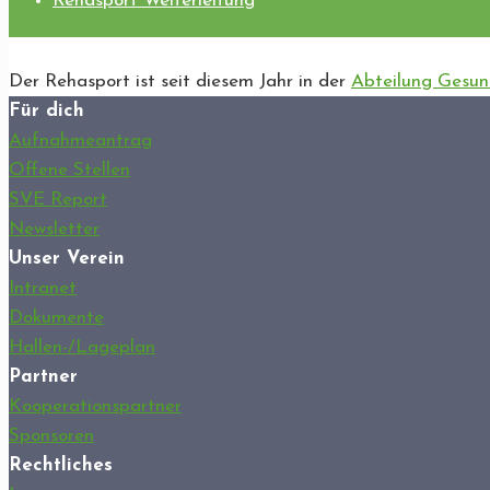
Rehasport Weiterleitung
Der Rehasport ist seit diesem Jahr in der
Abteilung Gesun
Für dich
Aufnahmeantrag
Offene Stellen
SVE Report
Newsletter
Unser Verein
Intranet
Dokumente
Hallen-/Lageplan
Partner
Kooperationspartner
Sponsoren
Rechtliches