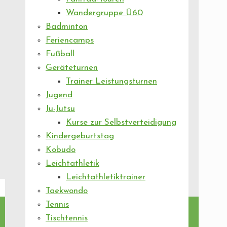
Wandergruppe Ü60
Badminton
Feriencamps
Fußball
Geräteturnen
Trainer Leistungsturnen
Jugend
Ju-Jutsu
Kurse zur Selbstverteidigung
Kindergeburtstag
Kobudo
Leichtathletik
Leichtathletiktrainer
Taekwondo
Tennis
Tischtennis