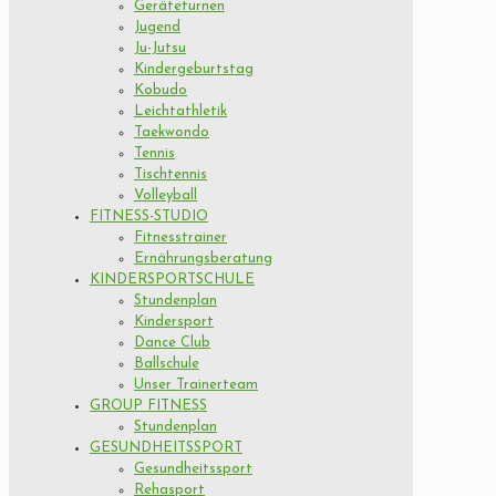
Geräteturnen
Jugend
Ju-Jutsu
Kindergeburtstag
Kobudo
Leichtathletik
Taekwondo
Tennis
Tischtennis
Volleyball
FITNESS-STUDIO
Fitnesstrainer
Ernährungsberatung
KINDERSPORTSCHULE
Stundenplan
Kindersport
Dance Club
Ballschule
Unser Trainerteam
GROUP FITNESS
Stundenplan
GESUNDHEITSSPORT
Gesundheitssport
Rehasport