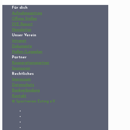
Für dich
Aufnahmeantrag
Offene Stellen
SVE Report
Newsletter
Unser Verein
Intranet
Dokumente
Hallen-/Lageplan
Partner
Kooperationspartner
Sponsoren
Rechtliches
Impressum
Datenschutz
Bankverbindung
Kontakt
© Sportverein Esting e.V.