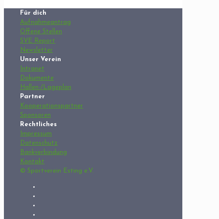
Für dich
Aufnahmeantrag
Offene Stellen
SVE Report
Newsletter
Unser Verein
Intranet
Dokumente
Hallen-/Lageplan
Partner
Kooperationspartner
Sponsoren
Rechtliches
Impressum
Datenschutz
Bankverbindung
Kontakt
© Sportverein Esting e.V.