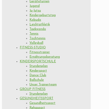
Geräteturnen
Jugend
Ju-Jutsu
Kindergeburtstag
Kobudo
Leichtathletik
Taekwondo
Tennis
Tischtennis
Volleyball
FITNESS-STUDIO
Fitnesstrainer
Ernährungsberatung
KINDERSPORTSCHULE
Stundenplan
Kindersport
Dance Club
Ballschule
Unser Trainerteam
GROUP FITNESS
Stundenplan
GESUNDHEITSSPORT
Gesundheitssport
Rehasport