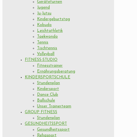
Geräteturnen
Jugend
Ju-Jutsu
Kindergeburtstag
Kobudo
Leichtathletik
Taekwondo
Tennis
Tischtennis
Volleyball
FITNESS-STUDIO
Fitnesstrainer
Ernährungsberatung
KINDERSPORTSCHULE
Stundenplan
Kindersport
Dance Club
Ballschule
Unser Trainerteam
GROUP FITNESS
Stundenplan
GESUNDHEITSSPORT
Gesundheitssport
Rehasport