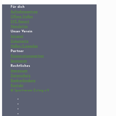
Für dich
Aufnahmeantrag
Offene Stellen
SVE Report
Newsletter
Unser Verein
Intranet
Dokumente
Hallen-/Lageplan
Partner
Kooperationspartner
Sponsoren
Rechtliches
Impressum
Datenschutz
Bankverbindung
Kontakt
© Sportverein Esting e.V.