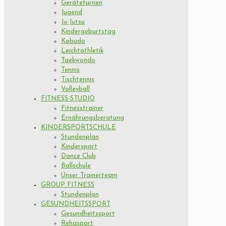
Geräteturnen
Jugend
Ju-Jutsu
Kindergeburtstag
Kobudo
Leichtathletik
Taekwondo
Tennis
Tischtennis
Volleyball
FITNESS-STUDIO
Fitnesstrainer
Ernährungsberatung
KINDERSPORTSCHULE
Stundenplan
Kindersport
Dance Club
Ballschule
Unser Trainerteam
GROUP FITNESS
Stundenplan
GESUNDHEITSSPORT
Gesundheitssport
Rehasport