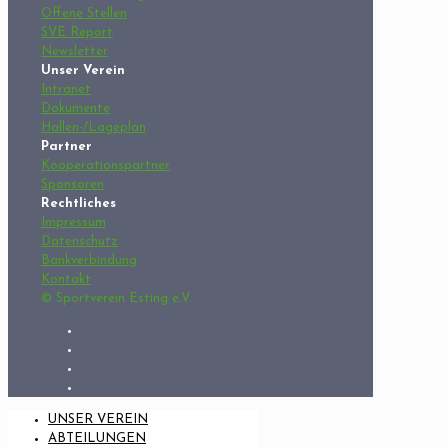
Offene Stellen
SVE Report
Newsletter
Unser Verein
Intranet
Dokumente
Hallen-/Lageplan
Partner
Kooperationspartner
Sponsoren
Rechtliches
Impressum
Datenschutz
Bankverbindung
Kontakt
© Sportverein Esting e.V.
UNSER VEREIN
ABTEILUNGEN