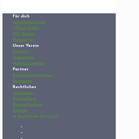
Für dich
Aufnahmeantrag
Offene Stellen
SVE Report
Newsletter
Unser Verein
Intranet
Dokumente
Hallen-/Lageplan
Partner
Kooperationspartner
Sponsoren
Rechtliches
Impressum
Datenschutz
Bankverbindung
Kontakt
© Sportverein Esting e.V.