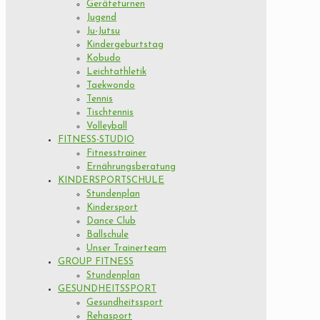
Geräteturnen
Jugend
Ju-Jutsu
Kindergeburtstag
Kobudo
Leichtathletik
Taekwondo
Tennis
Tischtennis
Volleyball
FITNESS-STUDIO
Fitnesstrainer
Ernährungsberatung
KINDERSPORTSCHULE
Stundenplan
Kindersport
Dance Club
Ballschule
Unser Trainerteam
GROUP FITNESS
Stundenplan
GESUNDHEITSSPORT
Gesundheitssport
Rehasport