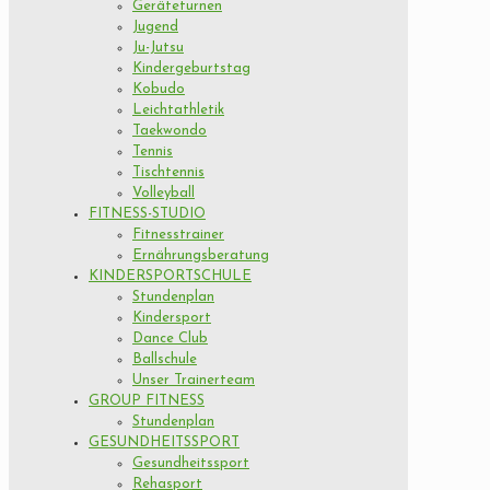
Geräteturnen
Jugend
Ju-Jutsu
Kindergeburtstag
Kobudo
Leichtathletik
Taekwondo
Tennis
Tischtennis
Volleyball
FITNESS-STUDIO
Fitnesstrainer
Ernährungsberatung
KINDERSPORTSCHULE
Stundenplan
Kindersport
Dance Club
Ballschule
Unser Trainerteam
GROUP FITNESS
Stundenplan
GESUNDHEITSSPORT
Gesundheitssport
Rehasport