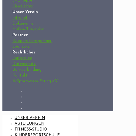
SVE Report
Newsletter
Unser Verein
Intranet
Dokumente
Hallen-/Lageplan
Partner
Kooperationspartner
Sponsoren
Rechtliches
Impressum
Datenschutz
Bankverbindung
Kontakt
© Sportverein Esting e.V.
UNSER VEREIN
ABTEILUNGEN
FITNESS-STUDIO
KINDERSPORTSCHULE