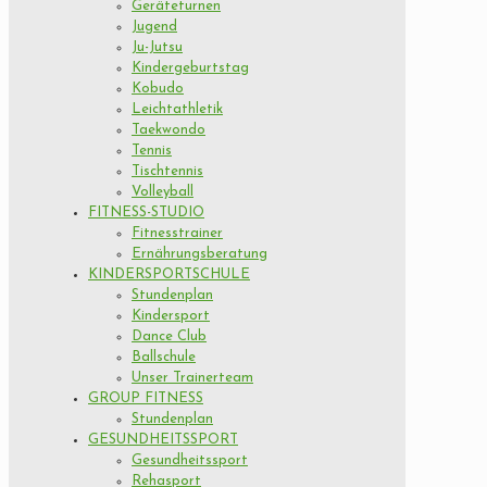
Geräteturnen
Jugend
Ju-Jutsu
Kindergeburtstag
Kobudo
Leichtathletik
Taekwondo
Tennis
Tischtennis
Volleyball
FITNESS-STUDIO
Fitnesstrainer
Ernährungsberatung
KINDERSPORTSCHULE
Stundenplan
Kindersport
Dance Club
Ballschule
Unser Trainerteam
GROUP FITNESS
Stundenplan
GESUNDHEITSSPORT
Gesundheitssport
Rehasport