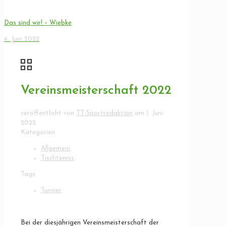
Das sind wir! – Wiebke
4. Juni 2022
Vereinsmeisterschaft 2022
veröffentlicht von
TT-Sportredaktion
am
1. Juni
2022
Kategorien
Allgemein
Tischtennis
Tags
Turnier
Bei der diesjährigen Vereinsmeisterschaft der