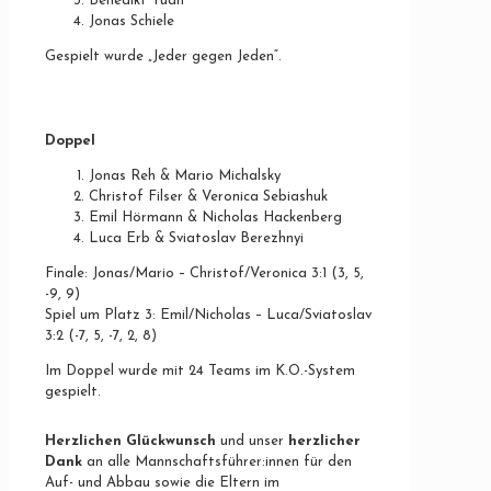
Benedikt Yuan
Jonas Schiele
Gespielt wurde „Jeder gegen Jeden“.
Doppel
Jonas Reh & Mario Michalsky
Christof Filser & Veronica Sebiashuk
Emil Hörmann & Nicholas Hackenberg
Luca Erb & Sviatoslav Berezhnyi
Finale: Jonas/Mario – Christof/Veronica 3:1 (3, 5,
-9, 9)
Spiel um Platz 3: Emil/Nicholas – Luca/Sviatoslav
3:2 (-7, 5, -7, 2, 8)
Im Doppel wurde mit 24 Teams im K.O.-System
gespielt.
Herzlichen Glückwunsch
und unser
herzlicher
Dank
an alle Mannschaftsführer:innen für den
Auf- und Abbau sowie die Eltern im