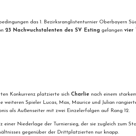
ingungen das 1. Bezirksranglistenturnier Oberbayern Süd J
von
2
3
Nachwuchs
talenten
des SV Esting
gelangen
vier
rten Konkurrenz platzierte sich
Charlie
nach einem starkem 
ie weiteren Spieler Lucas, Max, Maurice und Julian rangiert
bnis als Außenseiter mit zwei Einzelerfolgen auf Rang 12.
z einer Niederlage der Turniersieg, der sie zugleich zum St
ältnisses gegenüber der Drittplatzierten nur knapp.