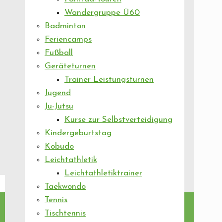
Wandergruppe Ü60
Badminton
Feriencamps
Fußball
Geräteturnen
Trainer Leistungsturnen
Jugend
Ju-Jutsu
Kurse zur Selbstverteidigung
Kindergeburtstag
Kobudo
Leichtathletik
Leichtathletiktrainer
Taekwondo
Tennis
Tischtennis