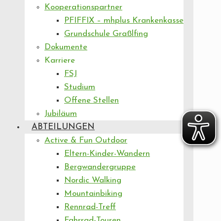
Kooperationspartner
PFIFFIX – mhplus Krankenkasse
Grundschule Graßlfing
Dokumente
Karriere
FSJ
Studium
Offene Stellen
Jubiläum
ABTEILUNGEN
Active & Fun Outdoor
Eltern-Kinder-Wandern
Bergwandergruppe
Nordic Walking
Mountainbiking
Rennrad-Treff
Fahrrad-Touren