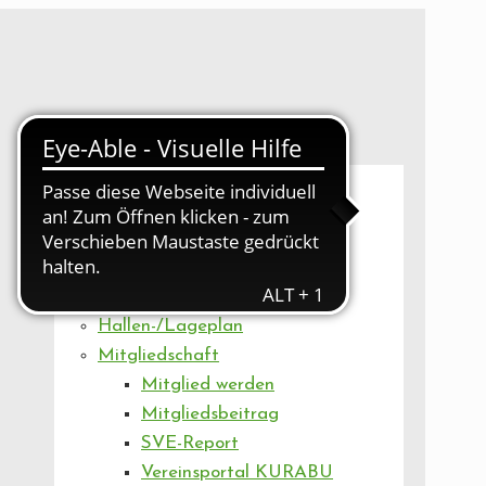
UNSER VEREIN
Mitgliederversammlung
Artikel
Vorstand
Geschäftsstelle
Vereinsentwicklung
Hallen-/Lageplan
Mitgliedschaft
Mitglied werden
Mitgliedsbeitrag
SVE-Report
Vereinsportal KURABU