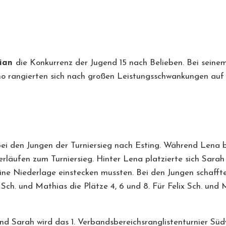
lian
die Konkurrenz der Jugend 15 nach Belieben. Bei seine
no rangierten sich nach großen Leistungsschwankungen auf 
bei den Jungen der Turniersieg nach Esting. Während Lena 
verläufen zum Turniersieg. Hinter Lena platzierte sich Sara
ine Niederlage einstecken mussten. Bei den Jungen schafften
x Sch. und Mathias die Plätze 4, 6 und 8. Für Felix Sch. un
und Sarah wird das 1. Verbandsbereichsranglistenturnier Sü