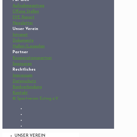
Aufnahmeantrag
Offene Stellen
SVE Report
Newsletter
Unser Verein
Intranet
Dokumente
Hallen-/Lageplan
Partner
Kooperationspartner
Sponsoren
Rechtliches
Impressum
Datenschutz
Bankverbindung
Kontakt
© Sportverein Esting e.V.
UNSER VEREIN