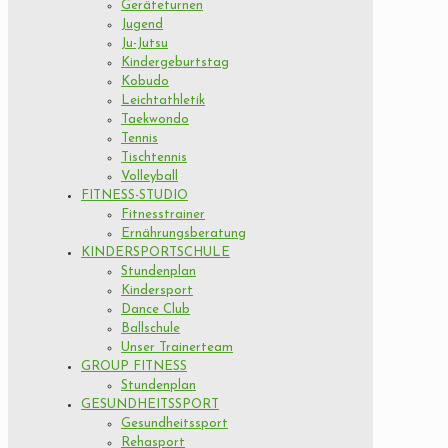
Geräteturnen
Jugend
Ju-Jutsu
Kindergeburtstag
Kobudo
Leichtathletik
Taekwondo
Tennis
Tischtennis
Volleyball
FITNESS-STUDIO
Fitnesstrainer
Ernährungsberatung
KINDERSPORTSCHULE
Stundenplan
Kindersport
Dance Club
Ballschule
Unser Trainerteam
GROUP FITNESS
Stundenplan
GESUNDHEITSSPORT
Gesundheitssport
Rehasport