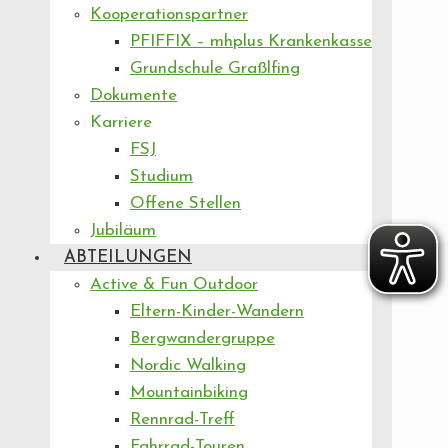
Kooperationspartner
PFIFFIX – mhplus Krankenkasse
Grundschule Graßlfing
Dokumente
Karriere
FSJ
Studium
Offene Stellen
Jubiläum
ABTEILUNGEN
Active & Fun Outdoor
Eltern-Kinder-Wandern
Bergwandergruppe
Nordic Walking
Mountainbiking
Rennrad-Treff
Fahrrad-Touren