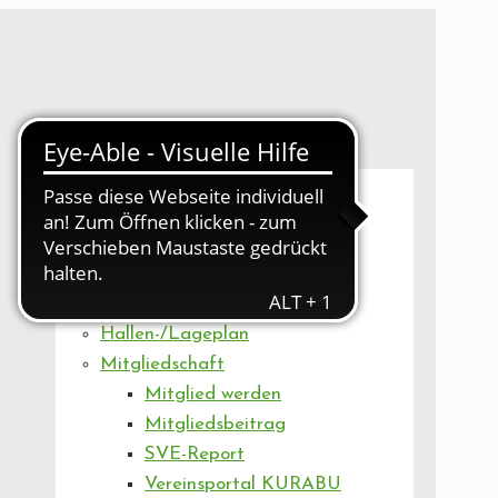
UNSER VEREIN
Mitgliederversammlung
Artikel
Vorstand
Geschäftsstelle
Vereinsentwicklung
Hallen-/Lageplan
Mitgliedschaft
Mitglied werden
Mitgliedsbeitrag
SVE-Report
Vereinsportal KURABU