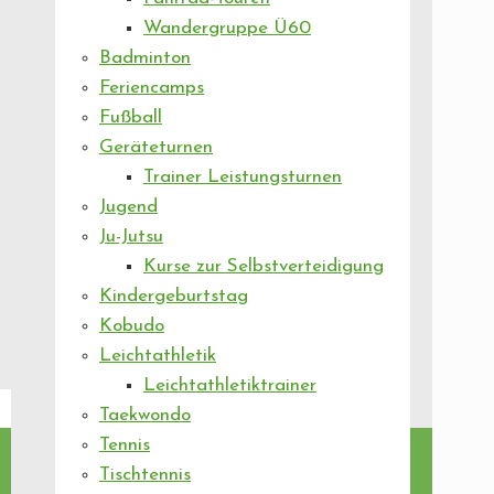
Wandergruppe Ü60
Badminton
Feriencamps
Fußball
Geräteturnen
Trainer Leistungsturnen
Jugend
Ju-Jutsu
Kurse zur Selbstverteidigung
Kindergeburtstag
Kobudo
Leichtathletik
Leichtathletiktrainer
Taekwondo
Tennis
Tischtennis