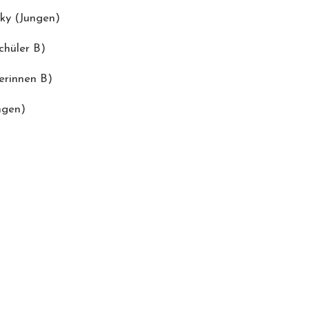
sky (Jungen)
chüler B)
erinnen B)
ngen)