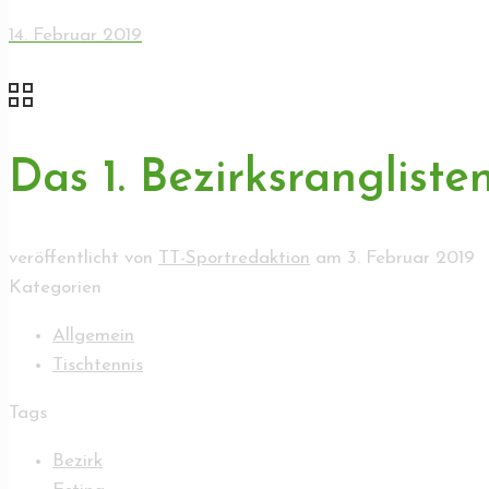
14. Februar 2019
Das 1. Bezirksrangliste
veröffentlicht von
TT-Sportredaktion
am
3. Februar 2019
Kategorien
Allgemein
Tischtennis
Tags
Bezirk