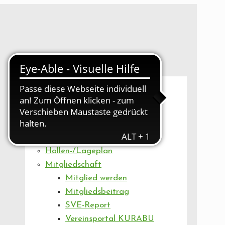
UNSER VEREIN
Mitgliederversammlung
Artikel
Vorstand
Geschäftsstelle
Vereinsentwicklung
Hallen-/Lageplan
Mitgliedschaft
Mitglied werden
Mitgliedsbeitrag
SVE-Report
Vereinsportal KURABU