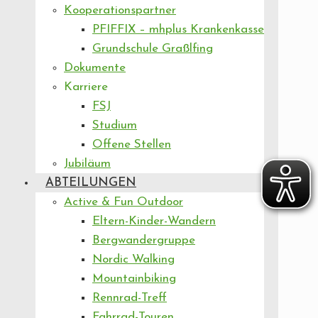
Kooperationspartner
PFIFFIX – mhplus Krankenkasse
Grundschule Graßlfing
Dokumente
Karriere
FSJ
Studium
Offene Stellen
Jubiläum
ABTEILUNGEN
Active & Fun Outdoor
Eltern-Kinder-Wandern
Bergwandergruppe
Nordic Walking
Mountainbiking
Rennrad-Treff
Fahrrad-Touren