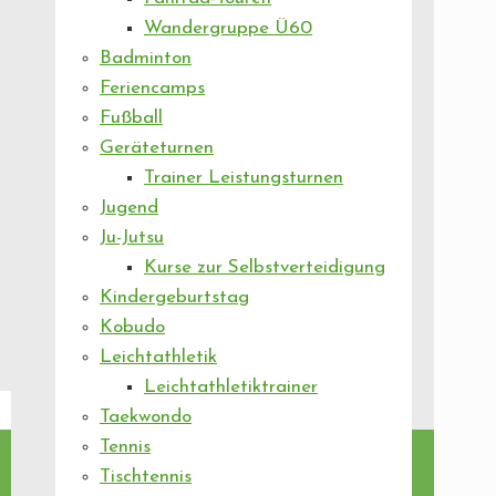
Wandergruppe Ü60
Badminton
Feriencamps
Fußball
Geräteturnen
Trainer Leistungsturnen
Jugend
Ju-Jutsu
Kurse zur Selbstverteidigung
Kindergeburtstag
Kobudo
Leichtathletik
Leichtathletiktrainer
Taekwondo
Tennis
Tischtennis