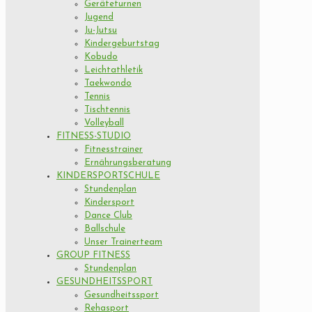
Geräteturnen
Jugend
Ju-Jutsu
Kindergeburtstag
Kobudo
Leichtathletik
Taekwondo
Tennis
Tischtennis
Volleyball
FITNESS-STUDIO
Fitnesstrainer
Ernährungsberatung
KINDERSPORTSCHULE
Stundenplan
Kindersport
Dance Club
Ballschule
Unser Trainerteam
GROUP FITNESS
Stundenplan
GESUNDHEITSSPORT
Gesundheitssport
Rehasport