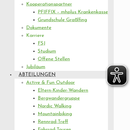
Kooperationspartner
PFIFFIX – mhplus Krankenkasse
Grundschule Graßlfing
Dokumente
Karriere
FSJ
Studium
Offene Stellen
Jubiläum
ABTEILUNGEN
Active & Fun Outdoor
Eltern-Kinder-Wandern
Bergwandergruppe
Nordic Walking
Mountainbiking
Rennrad-Treff
Fahrrad-Touren