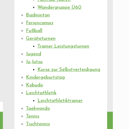
Wandergruppe Ü60
Badminton
Feriencamps
Fußball
Geräteturnen
Trainer Leistungsturnen
Jugend
Ju-Jutsu
Kurse zur Selbstverteidigung
Kindergeburtstag
Kobudo
Leichtathletik
Leichtathletiktrainer
Taekwondo
Tennis
Tischtennis