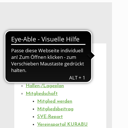
UNSER VEREIN
Mitgliederversammlung
Artikel
Vorstand
Geschäftsstelle
Vereinsentwicklung
Hallen-/Lageplan
Mitgliedschaft
Mitglied werden
Mitgliedsbeitrag
SVE-Report
Vereinsportal KURABU