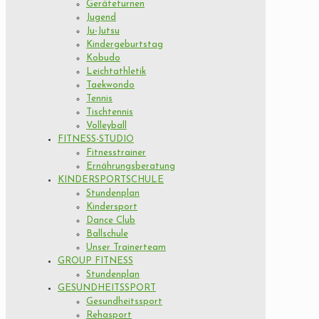
Geräteturnen
Jugend
Ju-Jutsu
Kindergeburtstag
Kobudo
Leichtathletik
Taekwondo
Tennis
Tischtennis
Volleyball
FITNESS-STUDIO
Fitnesstrainer
Ernährungsberatung
KINDERSPORTSCHULE
Stundenplan
Kindersport
Dance Club
Ballschule
Unser Trainerteam
GROUP FITNESS
Stundenplan
GESUNDHEITSSPORT
Gesundheitssport
Rehasport