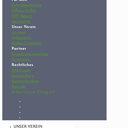
Aufnahmeantrag
Offene Stellen
SVE Report
Newsletter
Unser Verein
Intranet
Dokumente
Hallen-/Lageplan
Partner
Kooperationspartner
Sponsoren
Rechtliches
Impressum
Datenschutz
Bankverbindung
Kontakt
© Sportverein Esting e.V.
UNSER VEREIN