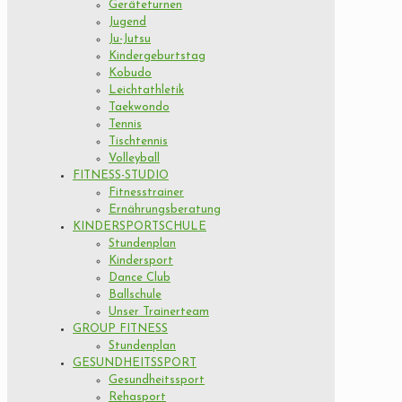
Geräteturnen
Jugend
Ju-Jutsu
Kindergeburtstag
Kobudo
Leichtathletik
Taekwondo
Tennis
Tischtennis
Volleyball
FITNESS-STUDIO
Fitnesstrainer
Ernährungsberatung
KINDERSPORTSCHULE
Stundenplan
Kindersport
Dance Club
Ballschule
Unser Trainerteam
GROUP FITNESS
Stundenplan
GESUNDHEITSSPORT
Gesundheitssport
Rehasport