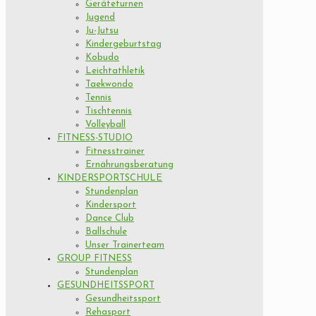
Geräteturnen
Jugend
Ju-Jutsu
Kindergeburtstag
Kobudo
Leichtathletik
Taekwondo
Tennis
Tischtennis
Volleyball
FITNESS-STUDIO
Fitnesstrainer
Ernährungsberatung
KINDERSPORTSCHULE
Stundenplan
Kindersport
Dance Club
Ballschule
Unser Trainerteam
GROUP FITNESS
Stundenplan
GESUNDHEITSSPORT
Gesundheitssport
Rehasport