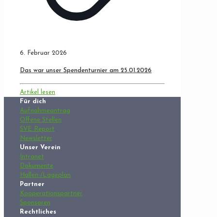
6. Februar 2026
Das war unser Spendenturnier am 25.01.2026
Artikel lesen
Für dich
Aufnahmeantrag
Offene Stellen
SVE Report
Newsletter
Unser Verein
Intranet
Dokumente
Hallen-/Lageplan
Partner
Kooperationspartner
Sponsoren
Rechtliches