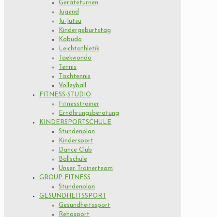
Geräteturnen
Jugend
Ju-Jutsu
Kindergeburtstag
Kobudo
Leichtathletik
Taekwondo
Tennis
Tischtennis
Volleyball
FITNESS-STUDIO
Fitnesstrainer
Ernährungsberatung
KINDERSPORTSCHULE
Stundenplan
Kindersport
Dance Club
Ballschule
Unser Trainerteam
GROUP FITNESS
Stundenplan
GESUNDHEITSSPORT
Gesundheitssport
Rehasport