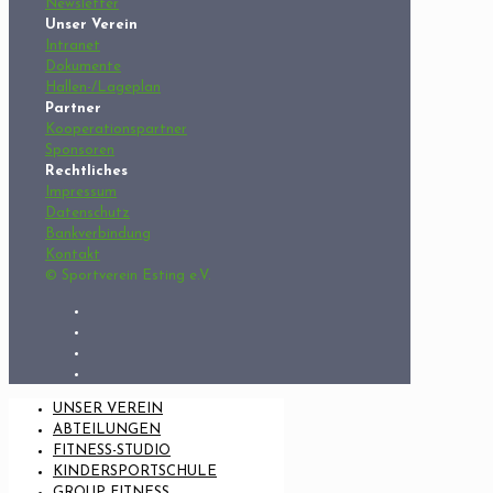
Newsletter
Unser Verein
Intranet
Dokumente
Hallen-/Lageplan
Partner
Kooperationspartner
Sponsoren
Rechtliches
Impressum
Datenschutz
Bankverbindung
Kontakt
© Sportverein Esting e.V.
UNSER VEREIN
ABTEILUNGEN
FITNESS-STUDIO
KINDERSPORTSCHULE
GROUP FITNESS