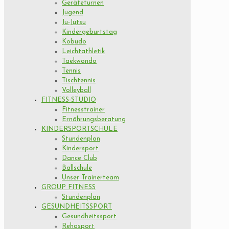
Geräteturnen
Jugend
Ju-Jutsu
Kindergeburtstag
Kobudo
Leichtathletik
Taekwondo
Tennis
Tischtennis
Volleyball
FITNESS-STUDIO
Fitnesstrainer
Ernährungsberatung
KINDERSPORTSCHULE
Stundenplan
Kindersport
Dance Club
Ballschule
Unser Trainerteam
GROUP FITNESS
Stundenplan
GESUNDHEITSSPORT
Gesundheitssport
Rehasport