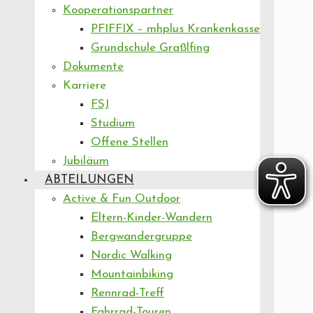
Kooperationspartner
PFIFFIX – mhplus Krankenkasse
Grundschule Graßlfing
Dokumente
Karriere
FSJ
Studium
Offene Stellen
Jubiläum
ABTEILUNGEN
Active & Fun Outdoor
Eltern-Kinder-Wandern
Bergwandergruppe
Nordic Walking
Mountainbiking
Rennrad-Treff
Fahrrad-Touren