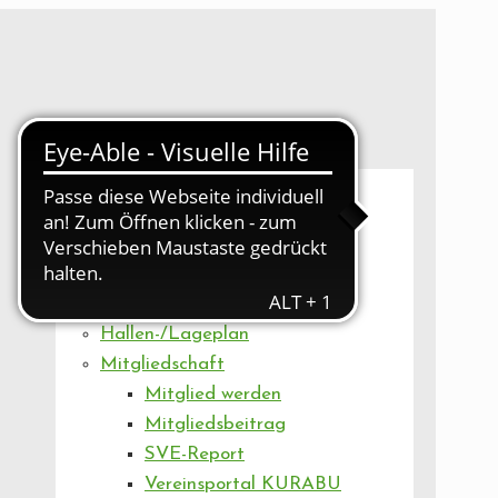
UNSER VEREIN
Mitgliederversammlung
Artikel
Vorstand
Geschäftsstelle
Vereinsentwicklung
Hallen-/Lageplan
Mitgliedschaft
Mitglied werden
Mitgliedsbeitrag
SVE-Report
Vereinsportal KURABU