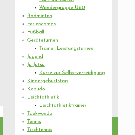
Wandergruppe Ü60
Badminton
Feriencamps
Fußball
Geräteturnen
Trainer Leistungsturnen
Jugend
Ju-Jutsu
Kurse zur Selbstverteidigung
Kindergeburtstag
Kobudo
Leichtathletik
Leichtathletiktrainer
Taekwondo
Tennis
Tischtennis