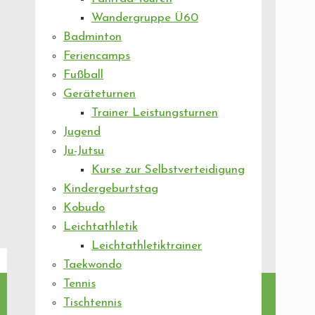
Wandergruppe Ü60
Badminton
Feriencamps
Fußball
Geräteturnen
Trainer Leistungsturnen
Jugend
Ju-Jutsu
Kurse zur Selbstverteidigung
Kindergeburtstag
Kobudo
Leichtathletik
Leichtathletiktrainer
Taekwondo
Tennis
Tischtennis