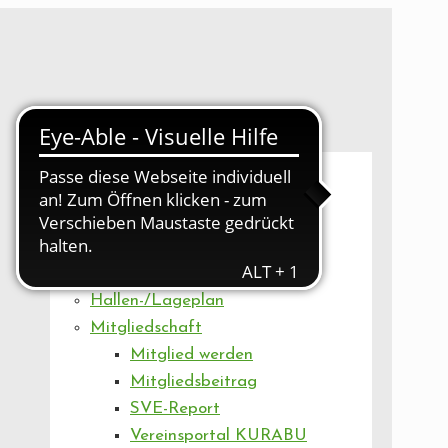
UNSER VEREIN
Mitgliederversammlung
Artikel
Vorstand
Geschäftsstelle
Vereinsentwicklung
Hallen-/Lageplan
Mitgliedschaft
Mitglied werden
Mitgliedsbeitrag
SVE-Report
Vereinsportal KURABU