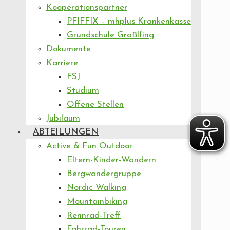
Kooperationspartner
PFIFFIX – mhplus Krankenkasse
Grundschule Graßlfing
Dokumente
Karriere
FSJ
Studium
Offene Stellen
Jubiläum
ABTEILUNGEN
Active & Fun Outdoor
Eltern-Kinder-Wandern
Bergwandergruppe
Nordic Walking
Mountainbiking
Rennrad-Treff
Fahrrad-Touren