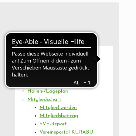
UNSER VEREIN
Mitgliederversammlung
Artikel
Vorstand
Geschäftsstelle
Vereinsentwicklung
Hallen-/Lageplan
Mitgliedschaft
Mitglied werden
Mitgliedsbeitrag
SVE-Report
Vereinsportal KURABU