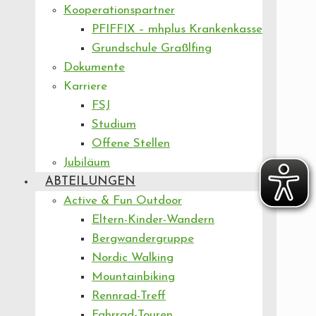
Kooperationspartner
PFIFFIX – mhplus Krankenkasse
Grundschule Graßlfing
Dokumente
Karriere
FSJ
Studium
Offene Stellen
Jubiläum
ABTEILUNGEN
Active & Fun Outdoor
Eltern-Kinder-Wandern
Bergwandergruppe
Nordic Walking
Mountainbiking
Rennrad-Treff
Fahrrad-Touren