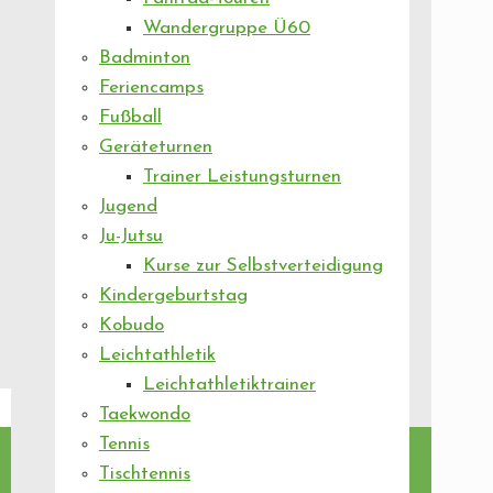
Wandergruppe Ü60
Badminton
Feriencamps
Fußball
Geräteturnen
Trainer Leistungsturnen
Jugend
Ju-Jutsu
Kurse zur Selbstverteidigung
Kindergeburtstag
Kobudo
Leichtathletik
Leichtathletiktrainer
Taekwondo
Tennis
Tischtennis