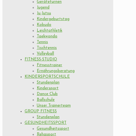
Geräteturnen
Jugend
Ju-Jutsu
Kindergeburtstag
Kobudo
Leichtathletik
Taekwondo
Tennis
Tischtennis
Volleyball
FITNESS-STUDIO
Fitnesstrainer
Ernährungsberatung
KINDERSPORTSCHULE
Stundenplan
Kindersport
Dance Club
Ballschule
Unser Trainerteam
GROUP FITNESS
Stundenplan
GESUNDHEITSSPORT
Gesundheitssport
Rehasport