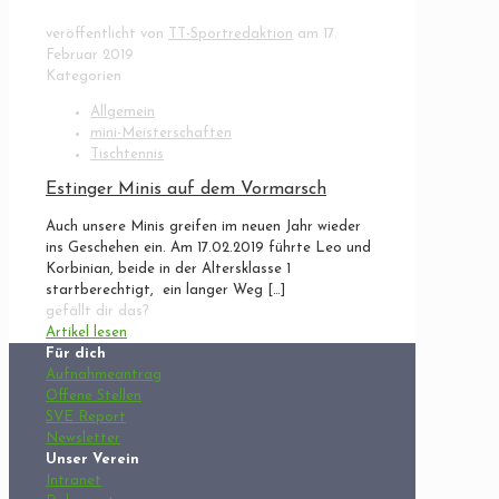
veröffentlicht von
TT-Sportredaktion
am
17.
Februar 2019
Kategorien
Allgemein
mini-Meisterschaften
Tischtennis
Estinger Minis auf dem Vormarsch
Auch unsere Minis greifen im neuen Jahr wieder
ins Geschehen ein. Am 17.02.2019 führte Leo und
Korbinian, beide in der Altersklasse 1
startberechtigt, ein langer Weg
[…]
gefällt dir das?
Artikel lesen
Für dich
Aufnahmeantrag
Offene Stellen
SVE Report
Newsletter
Unser Verein
Intranet