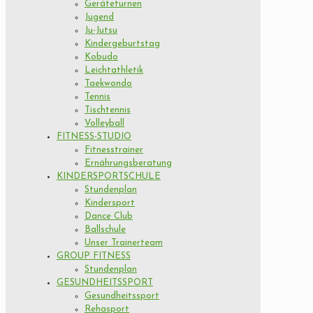
Geräteturnen
Jugend
Ju-Jutsu
Kindergeburtstag
Kobudo
Leichtathletik
Taekwondo
Tennis
Tischtennis
Volleyball
FITNESS-STUDIO
Fitnesstrainer
Ernährungsberatung
KINDERSPORTSCHULE
Stundenplan
Kindersport
Dance Club
Ballschule
Unser Trainerteam
GROUP FITNESS
Stundenplan
GESUNDHEITSSPORT
Gesundheitssport
Rehasport