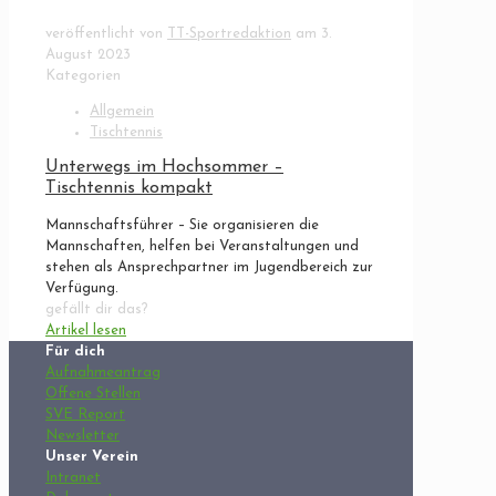
veröffentlicht von
TT-Sportredaktion
am
3.
August 2023
Kategorien
Allgemein
Tischtennis
Unterwegs im Hochsommer –
Tischtennis kompakt
Mannschaftsführer – Sie organisieren die
Mannschaften, helfen bei Veranstaltungen und
stehen als Ansprechpartner im Jugendbereich zur
Verfügung.
gefällt dir das?
Artikel lesen
Für dich
Aufnahmeantrag
Offene Stellen
SVE Report
Newsletter
Unser Verein
Intranet