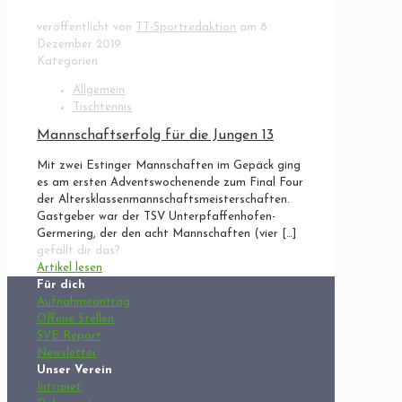
veröffentlicht von
TT-Sportredaktion
am
8.
Dezember 2019
Kategorien
Allgemein
Tischtennis
Mannschaftserfolg für die Jungen 13
Mit zwei Estinger Mannschaften im Gepäck ging
es am ersten Adventswochenende zum Final Four
der Altersklassenmannschaftsmeisterschaften.
Gastgeber war der TSV Unterpfaffenhofen-
Germering, der den acht Mannschaften (vier
[…]
gefällt dir das?
Artikel lesen
Für dich
Aufnahmeantrag
Offene Stellen
SVE Report
Newsletter
Unser Verein
Intranet