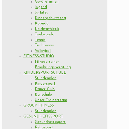
Geräteturnen
Jugend
Ju-Jutsu
Kindergeburtstag
Kobudo
Leichtathletik
Taekwondo
Tennis
Tischtennis
Volleyball
FITNESS-STUDIO
Fitnesstrainer
Ernährungsberatung
KINDERSPORTSCHULE
Stundenplan
Kindersport
Dance Club
Ballschule
Unser Trainerteam
GROUP FITNESS
Stundenplan
GESUNDHEITSSPORT
Gesundheitssport
Rehasport