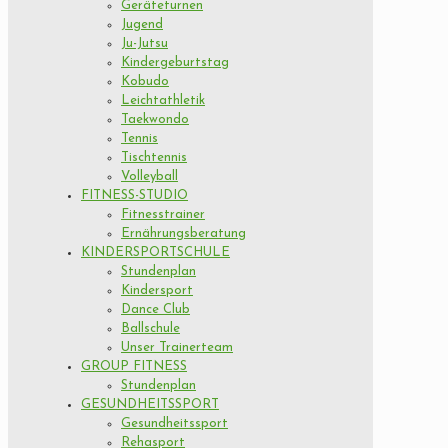
Geräteturnen
Jugend
Ju-Jutsu
Kindergeburtstag
Kobudo
Leichtathletik
Taekwondo
Tennis
Tischtennis
Volleyball
FITNESS-STUDIO
Fitnesstrainer
Ernährungsberatung
KINDERSPORTSCHULE
Stundenplan
Kindersport
Dance Club
Ballschule
Unser Trainerteam
GROUP FITNESS
Stundenplan
GESUNDHEITSSPORT
Gesundheitssport
Rehasport