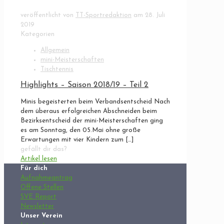
veröffentlicht von
TT-Sportredaktion
am
28. Juli
2019
Kategorien
Allgemein
mini-Meisterschaften
Tischtennis
Highlights – Saison 2018/19 – Teil 2
Minis begeisterten beim Verbandsentscheid Nach
dem überaus erfolgreichen Abschneiden beim
Bezirksentscheid der mini-Meisterschaften ging
es am Sonntag, den 05.Mai ohne große
Erwartungen mit vier Kindern zum
[…]
gefällt dir das?
Artikel lesen
Für dich
Aufnahmeantrag
Offene Stellen
SVE Report
Newsletter
Unser Verein