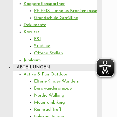
Kooperationspartner
PFIFFIX – mhplus Krankenkasse
Grundschule Graßlfing
Dokumente
Karriere
FSJ
Studium
Offene Stellen
Jubiläum
ABTEILUNGEN
Active & Fun Outdoor
Eltern-Kinder-Wandern
Bergwandergruppe
Nordic Walking
Mountainbiking
Rennrad-Treff
Fahrrad-Touren