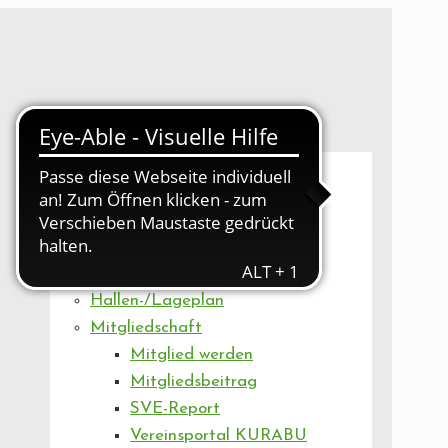
UNSER VEREIN
Mitgliederversammlung
Artikel
Vorstand
Geschäftsstelle
Vereinsentwicklung
Hallen-/Lageplan
Mitgliedschaft
Mitglied werden
Mitgliedsbeitrag
SVE-Report
Vereinsportal KURABU