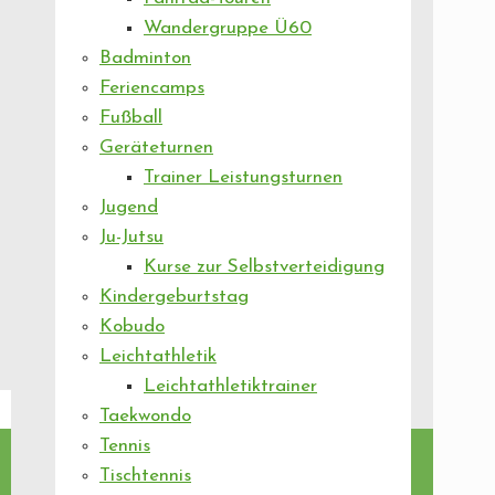
Wandergruppe Ü60
Badminton
Feriencamps
Fußball
Geräteturnen
Trainer Leistungsturnen
Jugend
Ju-Jutsu
Kurse zur Selbstverteidigung
Kindergeburtstag
Kobudo
Leichtathletik
Leichtathletiktrainer
Taekwondo
Tennis
Tischtennis