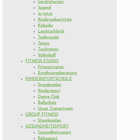
Geräteturnen
Jugend
Ju-Jutsu
Kindergeburtstag
Kobudo
Leichtathletik
Taekwondo
Tennis
Tischtennis
Volleyball
FITNESS-STUDIO
Fitnesstrainer
Ernährungsberatung
KINDERSPORTSCHULE
Stundenplan
Kindersport
Dance Club
Ballschule
Unser Trainerteam
GROUP FITNESS
Stundenplan
GESUNDHEITSSPORT
Gesundheitssport
Rehasport