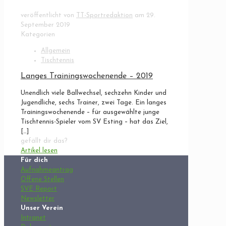
veröffentlicht von
TT-Sportredaktion
am
29.
September 2019
Kategorien
Allgemein
Tischtennis
Langes Trainingswochenende – 2019
Unendlich viele Ballwechsel, sechzehn Kinder und
Jugendliche, sechs Trainer, zwei Tage. Ein langes
Trainingswochenende – für ausgewählte junge
Tischtennis-Spieler vom SV Esting – hat das Ziel,
[…]
gefällt dir das?
Artikel lesen
Für dich
Aufnahmeantrag
Offene Stellen
SVE Report
Newsletter
Unser Verein
Intranet