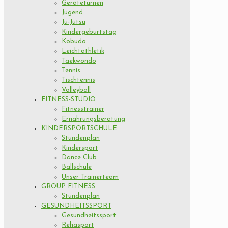
Geräteturnen
Jugend
Ju-Jutsu
Kindergeburtstag
Kobudo
Leichtathletik
Taekwondo
Tennis
Tischtennis
Volleyball
FITNESS-STUDIO
Fitnesstrainer
Ernährungsberatung
KINDERSPORTSCHULE
Stundenplan
Kindersport
Dance Club
Ballschule
Unser Trainerteam
GROUP FITNESS
Stundenplan
GESUNDHEITSSPORT
Gesundheitssport
Rehasport