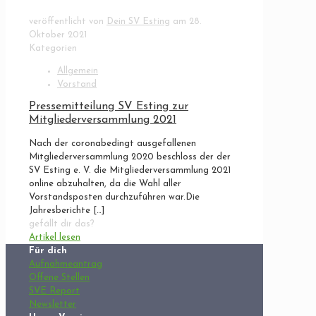
veröffentlicht von
Dein SV Esting
am
28.
Oktober 2021
Kategorien
Allgemein
Vorstand
Pressemitteilung SV Esting zur
Mitgliederversammlung 2021
Nach der coronabedingt ausgefallenen
Mitgliederversammlung 2020 beschloss der der
SV Esting e. V. die Mitgliederversammlung 2021
online abzuhalten, da die Wahl aller
Vorstandsposten durchzuführen war.Die
Jahresberichte
[…]
gefällt dir das?
Artikel lesen
Für dich
Aufnahmeantrag
Offene Stellen
SVE Report
Newsletter