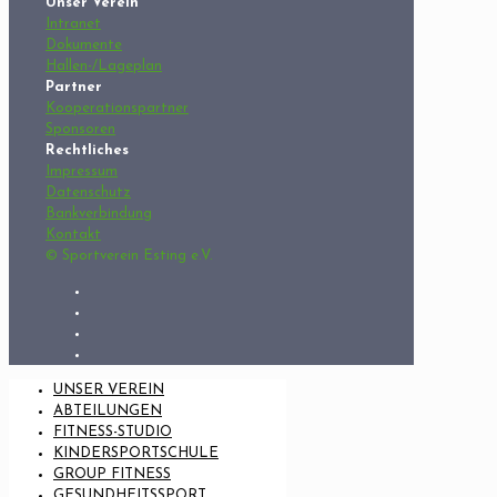
Unser Verein
Intranet
Dokumente
Hallen-/Lageplan
Partner
Kooperationspartner
Sponsoren
Rechtliches
Impressum
Datenschutz
Bankverbindung
Kontakt
© Sportverein Esting e.V.
UNSER VEREIN
ABTEILUNGEN
FITNESS-STUDIO
KINDERSPORTSCHULE
GROUP FITNESS
GESUNDHEITSSPORT