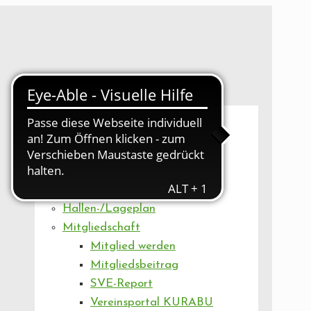
UNSER VEREIN
Mitgliederversammlung
Artikel
Vorstand
Geschäftsstelle
Vereinsentwicklung
Hallen-/Lageplan
Mitgliedschaft
Mitglied werden
Mitgliedsbeitrag
SVE-Report
Vereinsportal KURABU