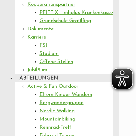
Kooperationspartner
PFIFFIX – mhplus Krankenkasse
Grundschule Graßlfing
Dokumente
Karriere
FSJ
Studium
Offene Stellen
Jubiläum
ABTEILUNGEN
Active & Fun Outdoor
Eltern-Kinder-Wandern
Bergwandergruppe
Nordic Walking
Mountainbiking
Rennrad-Treff
Fahrrad-Touren