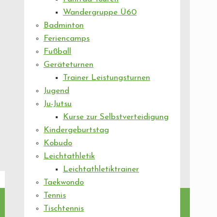
Wandergruppe Ü60
Badminton
Feriencamps
Fußball
Geräteturnen
Trainer Leistungsturnen
Jugend
Ju-Jutsu
Kurse zur Selbstverteidigung
Kindergeburtstag
Kobudo
Leichtathletik
Leichtathletiktrainer
Taekwondo
Tennis
Tischtennis