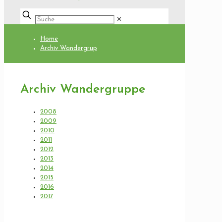
✕
Home
Archiv Wandergrup
Archiv Wandergruppe
2008
2009
2010
2011
2012
2013
2014
2015
2016
2017