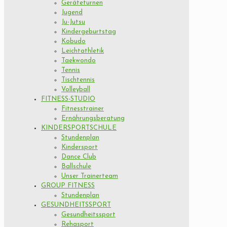
Geräteturnen
Jugend
Ju-Jutsu
Kindergeburtstag
Kobudo
Leichtathletik
Taekwondo
Tennis
Tischtennis
Volleyball
FITNESS-STUDIO
Fitnesstrainer
Ernährungsberatung
KINDERSPORTSCHULE
Stundenplan
Kindersport
Dance Club
Ballschule
Unser Trainerteam
GROUP FITNESS
Stundenplan
GESUNDHEITSSPORT
Gesundheitssport
Rehasport