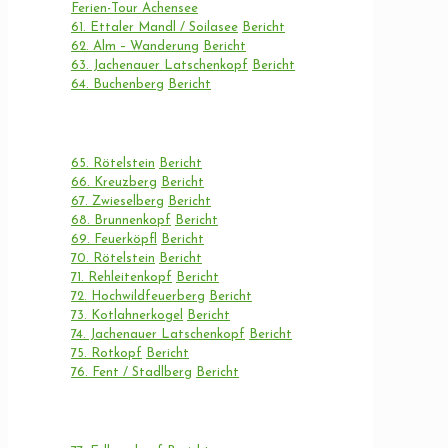
Ferien-Tour Achensee
61. Ettaler Mandl / Soilasee
Bericht
62. Alm – Wanderung
Bericht
63. Jachenauer Latschenkopf
Bericht
64. Buchenberg
Bericht
65. Rötelstein
Bericht
66. Kreuzberg
Bericht
67. Zwieselberg
Bericht
68. Brunnenkopf
Bericht
69. Feuerköpfl
Bericht
70. Rötelstein
Bericht
71. Rehleitenkopf
Bericht
72. Hochwildfeuerberg
Bericht
73. Kotlahnerkogel
Bericht
74. Jachenauer Latschenkopf
Bericht
75. Rotkopf
Bericht
76. Fent / Stadlberg
Bericht