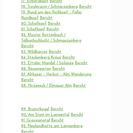
77. Erlbergkopf
Bericht
78. Treglerarm / Schwarzenberg
Bericht
79. Rund um den Roßkopf – Faller
Rundkopf
Bericht
80. Schafkopf
Bericht
81. Schafkopf
Bericht
82. Kloster Rottenbuch /
Talbachschlucht / Schmauzenberg
Bericht
83. Wildbarren
Bericht
84. Steckenberg Kreuz
Bericht
85. Ettaler Mandel / Soilasee
Bericht
86. Rosengarten
Bericht
87. Altkaser – Herbst – Alm Wanderung
Bericht
88. Hirzeneck / Elmauer Alm
Bericht
89. Brunstkogel
Bericht
90. Am Stein im Langental
Bericht
91. Graswangtal
Bericht
92. Neulandhütte am Längenberg
Bericht