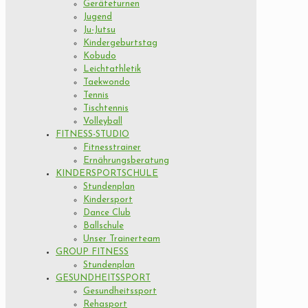
Geräteturnen
Jugend
Ju-Jutsu
Kindergeburtstag
Kobudo
Leichtathletik
Taekwondo
Tennis
Tischtennis
Volleyball
FITNESS-STUDIO
Fitnesstrainer
Ernährungsberatung
KINDERSPORTSCHULE
Stundenplan
Kindersport
Dance Club
Ballschule
Unser Trainerteam
GROUP FITNESS
Stundenplan
GESUNDHEITSSPORT
Gesundheitssport
Rehasport