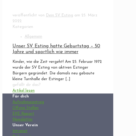
veröffentlicht von
Dein SV Esting
am
25. März
2022
Kategorien
Allgemein
Unser SV Esting hatte Geburtstag – 50
Jahre und sportlich wie immer
Kinder, wie die Zeit vergeht! Am 25. Februar 1972
wurde der SV Esting von aktiven Estinger
Bürgern gegründet. Die damals neu gebaute
kleine Turnhalle der Estinger
[…]
gefällt dir das?
Artikel lesen
Für dich
Aufnahmeantrag
Offene Stellen
SVE Report
Newsletter
Unser Verein
Intranet