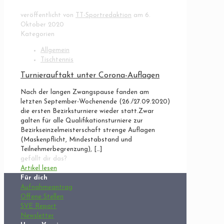
veröffentlicht von
TT-Sportredaktion
am
6.
Oktober 2020
Kategorien
Allgemein
Tischtennis
Turnierauftakt unter Corona-Auflagen
Nach der langen Zwangspause fanden am
letzten September-Wochenende (26./27.09.2020)
die ersten Bezirksturniere wieder statt.Zwar
galten für alle Qualifikationsturniere zur
Bezirkseinzelmeisterschaft strenge Auflagen
(Maskenpflicht, Mindestabstand und
Teilnehmerbegrenzung),
[…]
gefällt dir das?
Artikel lesen
Für dich
Aufnahmeantrag
Offene Stellen
SVE Report
Newsletter