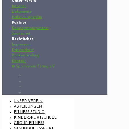
Unser Verein
Intranet
Dokumente
Hallen-/Lageplan
Partner
Kooperationspartner
Sponsoren
Rechtliches
Impressum
Datenschutz
Bankverbindung
Kontakt
© Sportverein Esting e.V.
UNSER VEREIN
ABTEILUNGEN
FITNESS-STUDIO
KINDERSPORTSCHULE
GROUP FITNESS
GESUNDHEITSSPORT