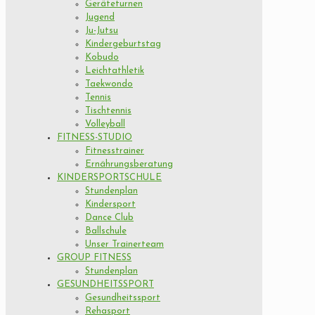
Geräteturnen
Jugend
Ju-Jutsu
Kindergeburtstag
Kobudo
Leichtathletik
Taekwondo
Tennis
Tischtennis
Volleyball
FITNESS-STUDIO
Fitnesstrainer
Ernährungsberatung
KINDERSPORTSCHULE
Stundenplan
Kindersport
Dance Club
Ballschule
Unser Trainerteam
GROUP FITNESS
Stundenplan
GESUNDHEITSSPORT
Gesundheitssport
Rehasport