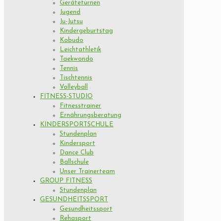
Geräteturnen
Jugend
Ju-Jutsu
Kindergeburtstag
Kobudo
Leichtathletik
Taekwondo
Tennis
Tischtennis
Volleyball
FITNESS-STUDIO
Fitnesstrainer
Ernährungsberatung
KINDERSPORTSCHULE
Stundenplan
Kindersport
Dance Club
Ballschule
Unser Trainerteam
GROUP FITNESS
Stundenplan
GESUNDHEITSSPORT
Gesundheitssport
Rehasport