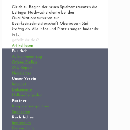
Gleich zu Beginn der neuen Spielzeit räumten die
Estinger Nachwuchstalente bei den
Qualifikationsturnieren zur
Bezirkseinzelmeisterschaft Oberbayern Süd
kräftig ab. Alle Infos und Platzierungen findet ihr
in
[…]
gefällt dir das?
Artikel lesen
Für dich
Aufnahmeantrag
Offene Stellen
SVE Report
Newsletter
Unser Verein
Intranet
Dokumente
Hallen-/Lageplan
Partner
Kooperationspartner
Sponsoren
Rechtliches
Impressum
Datenschutz