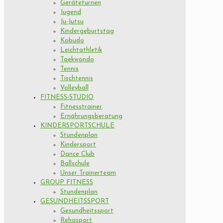
Geräteturnen
Jugend
Ju-Jutsu
Kindergeburtstag
Kobudo
Leichtathletik
Taekwondo
Tennis
Tischtennis
Volleyball
FITNESS-STUDIO
Fitnesstrainer
Ernährungsberatung
KINDERSPORTSCHULE
Stundenplan
Kindersport
Dance Club
Ballschule
Unser Trainerteam
GROUP FITNESS
Stundenplan
GESUNDHEITSSPORT
Gesundheitssport
Rehasport