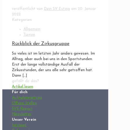
veröffentlicht von
Dein SV Esting
am
20. Januar
2022
Kategorien
Allgemein
Turnen
Rückblick der Zirkusgruppe
So vieles ist im letzten Jahr anders gewesen. Im
Alltag, aber auch bei uns in den Sportstunden.
Erst der lange vollständige Ausfall der
Zirkusstunden, der uns alle sehr getroffen hat.
Dann
[…]
gefällt dir das?
Artikel lesen
Für dich
Aufnahmeantrag
Offene Stellen
SVE Report
Newsletter
Unser Verein
Intranet